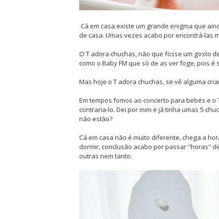
Cá em casa existe um grande enigma que aind
de casa. Umas vezes acabo por encontrá-las m
O T adora chuchas, não que fosse um gosto de
como o Baby FM que só de as ver foge, pois é 
Mas hoje o T adora chuchas, se vê alguma cria
Em tempos fomos ao concerto para bebés e o T
contraria-lo. Dei por mim e já tinha umas 5 ch
não estão?
Cá em casa não é muito diferente, chega a hor
dormir, conclusão acabo por passar "horas" d
outras nem tanto.