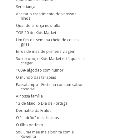
Ser criança
Aceitar o crescimento dos nossos
filhos
Quando a força nos falta
TOP 20 do Kids Market
Um fim-de-semana cheio de coisas
giras
Erros de mãe de primeira viagem
Socorrooo, o Kids Market está quase a
chegar...
100% algodão com humor
O mundo das terapias
Passatempo - Festinha com um sabor
especial
A nossa família
13 de Maio, o Dia de Portugal
Dermatite da Fralda
O "Ladrão" das chuchas
O filho perfeito
Sou uma mãe mais bonita com a
Rowenta