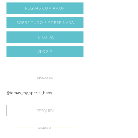
REGRAS COM AMOR
SOBRE TUDO E SOBRE NADA
TERAPIAS
VLOG'S
@tomas_my_special_baby