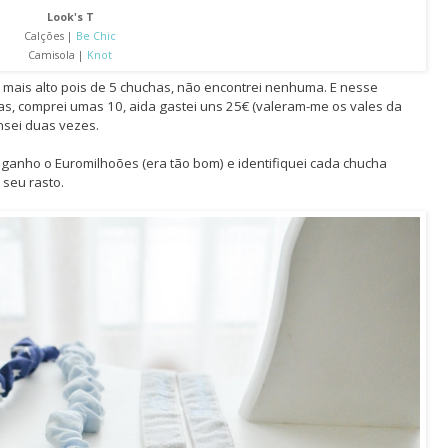
Look's T
Calções |
Be Chic
Camisola |
Knot
 mais alto pois de 5 chuchas, não encontrei nenhuma. E nesse
as, comprei umas 10, aida gastei uns 25€ (valeram-me os vales da
nsei duas vezes.
a ganho o Euromilhoões (era tão bom) e identifiquei cada chucha
 seu rasto.