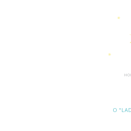
HO
O "LA