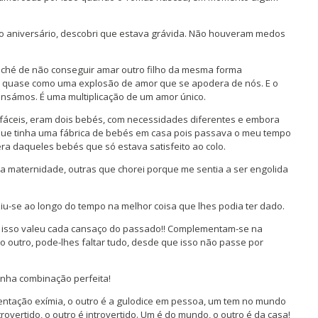
ro aniversário, descobri que estava grávida. Não houveram medos
iché de não conseguir amar outro filho da mesma forma
É quase como uma explosão de amor que se apodera de nós. E o
nsámos. É uma multiplicação de um amor único.
fáceis, eram dois bebés, com necessidades diferentes e embora
 que tinha uma fábrica de bebés em casa pois passava o meu tempo
era daqueles bebés que só estava satisfeito ao colo.
a maternidade, outras que chorei porque me sentia a ser engolida
ziu-se ao longo do tempo na melhor coisa que lhes podia ter dado.
 e isso valeu cada cansaço do passado!! Complementam-se na
o outro, pode-lhes faltar tudo, desde que isso não passe por
minha combinação perfeita!
mentação exímia, o outro é a gulodice em pessoa, um tem no mundo
rovertido, o outro é introvertido. Um é do mundo, o outro é da casa!