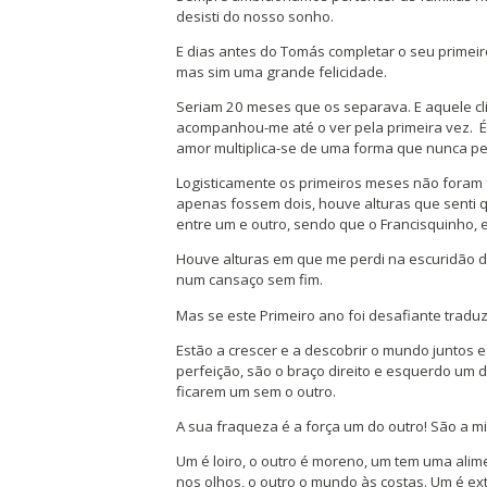
desisti do nosso sonho.
E dias antes do Tomás completar o seu primei
mas sim uma grande felicidade.
Seriam 20 meses que os separava. E aquele cl
acompanhou-me até o ver pela primeira vez. 
amor multiplica-se de uma forma que nunca pe
Logisticamente os primeiros meses não foram 
apenas fossem dois, houve alturas que senti
entre um e outro, sendo que o Francisquinho, 
Houve alturas em que me perdi na escuridão d
num cansaço sem fim.
Mas se este Primeiro ano foi desafiante tradu
Estão a crescer e a descobrir o mundo juntos
perfeição, são o braço direito e esquerdo um d
ficarem um sem o outro.
A sua fraqueza é a força um do outro! São a 
Um é loiro, o outro é moreno, um tem uma ali
nos olhos, o outro o mundo às costas. Um é ext