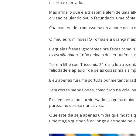
o certo e o errado.
Mas afinal o que é a trissomia além de uma a
divisão celular do óvulo fecundado. Uma cópi
Chamam-no de cromossoma do amor e disso n
O meu euro milhões! O Tomás é a criança mais 
E aquelas frases ignorantes pré feitas como
"É
os escolheríamos"
não deixam de ser autênticas 
Ter um filho com Trissomia 21 é ir à lua trezen
felicidade e aplaudir de pé as coisas mais simpl
E eu apenas fui uma sortuda por me ter calhad
Tem coisas menos boas, como tudo na vida. Ma
Existem uns olhos achinesados, alguma maior
pureza no sorriso nunca vista.
Que este dia seja apenas um dia que mostra qu
uma magia que se vê ao longe e se sente na a