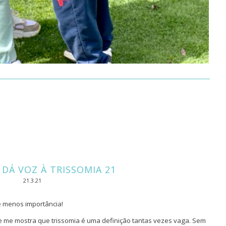
 DÁ VOZ À TRISSOMIA 21
21.3.21
e menos importância!
ue me mostra que trissomia é uma definição tantas vezes vaga. Sem