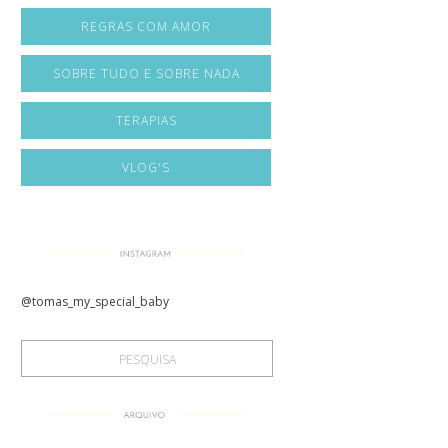
REGRAS COM AMOR
SOBRE TUDO E SOBRE NADA
TERAPIAS
VLOG'S
@tomas_my_special_baby