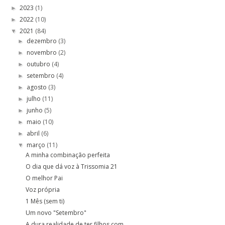
2023
(1)
►
2022
(10)
►
2021
(84)
▼
dezembro
(3)
►
novembro
(2)
►
outubro
(4)
►
setembro
(4)
►
agosto
(3)
►
julho
(11)
►
junho
(5)
►
maio
(10)
►
abril
(6)
►
março
(11)
▼
A minha combinação perfeita
O dia que dá voz à Trissomia 21
O melhor Pai
Voz própria
1 Mês (sem ti)
Um novo "Setembro"
A dura realidade de ter filhos com