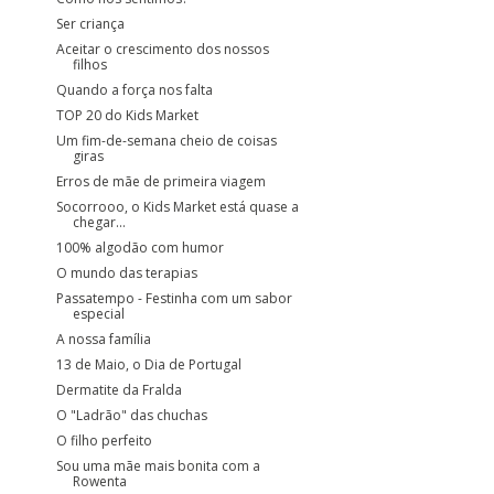
Ser criança
Aceitar o crescimento dos nossos
filhos
Quando a força nos falta
TOP 20 do Kids Market
Um fim-de-semana cheio de coisas
giras
Erros de mãe de primeira viagem
Socorrooo, o Kids Market está quase a
chegar...
100% algodão com humor
O mundo das terapias
Passatempo - Festinha com um sabor
especial
A nossa família
13 de Maio, o Dia de Portugal
Dermatite da Fralda
O "Ladrão" das chuchas
O filho perfeito
Sou uma mãe mais bonita com a
Rowenta