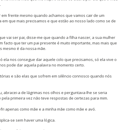
.
r em frente mesmo quando achamos que vamos cair de um
ura em que mais precisamos e que estão ao nosso lado como se de
e vai ser pai, disse-me que quando a filha nascer, a sua mulher
um facto que ter um pai presente é muito importante, mas mais que
mos mesmo é da nossa mãe.
ela nos consegue dar aquele colo que precisamos, só ela vive o
nos pode dar aquela palavra no momento certo.
itórias e são elas que sofrem em silêncio connosco quando nós
, abracei-a de lágrimas nos olhos e perguntava-lhe se seria
 pela primeira vez não teve respostas de certezas para mim.
sofri apenas como mãe e a minha mãe como mãe e avó.
iplica-se sem haver uma lógica.