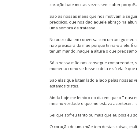
coração bate muitas vezes sem saber porquê..
São as nossas mães que nos motivam a segui
precipício, que nos dão aquele abraço na alt
uma sombra de tratasse.
No outro dia em conversa com um amigo meu qu
não precisará da mãe porque tinha-o a ele. É 
ter um marido, naquela altura o que precisa
Só a nossa mãe nos consegue compreender, só 
momento como se fosse o dela e só ela é que 
São elas que lutam lado a lado pelas nossas v
estamos tristes.
Ainda hoje me lembro do dia em que o T nasceu
mesmo verdade o que me estava acontecer... e
Sei que sofreu tanto ou mais que eu pois eu 
O coração de uma mãe tem destas coisas, mult