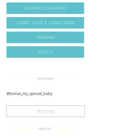
REGRAS COM AMOR
SOBRE TUDO E SOBRE NADA
TERAPIAS
VLOG'S
@tomas_my_special_baby