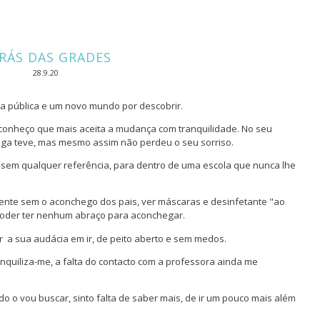
RÁS DAS GRADES
28.9.20
a pública e um novo mundo por descobrir.
conheço que mais aceita a mudança com tranquilidade. No seu
riga teve, mas mesmo assim não perdeu o seu sorriso.
, sem qualquer referência, para dentro de uma escola que nunca lhe
pente sem o aconchego dos pais, ver máscaras e desinfetante "ao
poder ter nenhum abraço para aconchegar.
r a sua audácia em ir, de peito aberto e sem medos.
ranquiliza-me, a falta do contacto com a professora ainda me
ndo o vou buscar, sinto falta de saber mais, de ir um pouco mais além