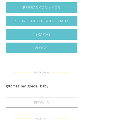
REGRAS COM AMOR
SOBRE TUDO E SOBRE NADA
TERAPIAS
VLOG'S
@tomas_my_special_baby