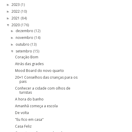
2023
(1)
►
2022
(10)
►
2021
(84)
►
2020
(176)
▼
dezembro
(12)
►
novembro
(14)
►
outubro
(13)
►
setembro
(15)
▼
Coração Bom
Atrás das grades
Mood Board do novo quarto
20+1 Conselhos das crianças para os
pais
Conhecer a cidade com olhos de
turistas
A hora do banho
Amanhã começa a escola
De volta
"Eu fico em casa"
Casa Feliz