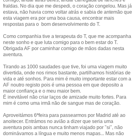
fraldas. No dia que me despedi, o coração congelou. Mas já
estava, não havia como voltar atrás e sabia de antemão que
esta viagem era por uma boa causa, encontrar mais
respostas para o bom desenvolvimento do T.
Como companhia tive a terapeuta do T, que me acompanha
neste sonho e que luta comigo para o bem estar do T.
Obrigada AF por caminhar comigo de mãos dadas nesta
aventura.
Tirando as 1000 saudades que tive, foi uma viagem muito
divertida, onde nos rimos bastante, partilhamos histórias de
vida e até sonhos. Para mim é muito importante estar com a
AF noutro registo pois é uma pessoa em que deposito a
maior confiança e o meu maior bem.
É inevitável não criar laços de amizade muito fortes. Para
mim é como uma irmã não de sangue mas de coração.
Aproveitámos 6ªfeira para passearmos por Madrid até ao
anoitecer. Entrámos no avião a dizer que seria uma
aventura pois ambas nunca tinham viajado por "si", não
dominávamos a língua e muito menos mapas... Mas não