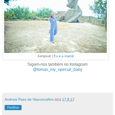
Jumpsuit |
Eu e a mamã
Sigam-nos também no Instagram
@tomas_my_special_baby
Andreia Paes de Vasconcellos
à(s)
17.8.17
Partilhar