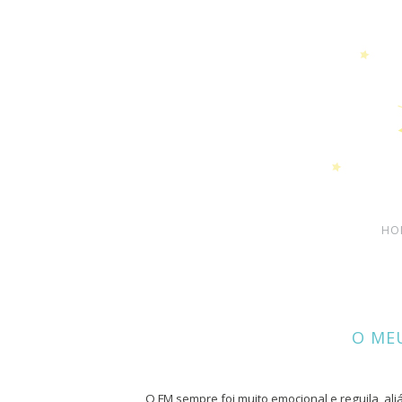
HO
O ME
O FM sempre foi muito emocional e reguila, al