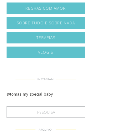
REGRAS COM AMOR
SOBRE TUDO E SOBRE NADA
TERAPIAS
VLOG'S
@tomas_my_special_baby