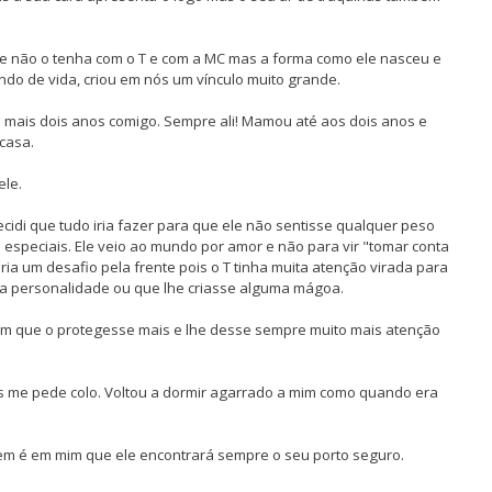
que não o tenha com o T e com a MC mas a forma como ele nasceu e
do de vida, criou em nós um vínculo muito grande.
mais dois anos comigo. Sempre ali! Mamou até aos dois anos e
casa.
ele.
idi que tudo iria fazer para que ele não sentisse qualquer peso
especiais. Ele veio ao mundo por amor e não para vir "tomar conta
ia um desafio pela frente pois o T tinha muita atenção virada para
sua personalidade ou que lhe criasse alguma mágoa.
om que o protegesse mais e lhe desse sempre muito mais atenção
is me pede colo. Voltou a dormir agarrado a mim como quando era
m é em mim que ele encontrará sempre o seu porto seguro.