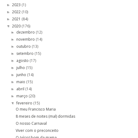
2023
(1)
►
2022
(10)
►
2021
(84)
►
2020
(176)
▼
dezembro
(12)
►
novembro
(14)
►
outubro
(13)
►
setembro
(15)
►
agosto
(17)
►
julho
(15)
►
junho
(14)
►
maio
(15)
►
abril
(14)
►
março
(20)
►
fevereiro
(15)
▼
O meu Francisco Maria
8 meses de noites (mal) dormidas
O nosso Carnaval
Viver com o preconceito
O (vício) bom da mama