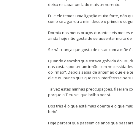
deixa escapar um lado mais ternurento.
Eu e ele temos uma ligação muito forte, não 
como se agarrou a mim desde o primeiro segun
Dormiu nos meus braços durante seis meses e 
ainda hoje não gosta de se ausentar muito de 
Se há criança que gosta de estar com a mãe é 
Quando descobri que estava grávida do FM, dec
nas costas por ter um irmão com necessidades 
do irmão". Depois sabia de antemão que ele ter
ele e eu nunca quis que isso interferisse na 
Talvez estas minhas preocupações, fizeram c
porque o T eu sei que brilha por si.
Dos três é o que está mais doente e o que ma
bebé.
Hoje percebi que passem os anos que passare