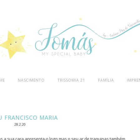
ME
NASCIMENTO
TRISSOMIA 21
FAMÍLIA
IMPRE
U FRANCISCO MARIA
28.2.20
iás a sua cara apresenta-o logo mas o seu ar de traquinas também