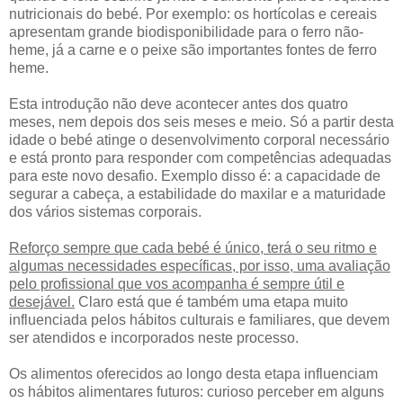
nutricionais do bebé. Por exemplo: os hortícolas e cereais
apresentam grande biodisponibilidade para o ferro não-
heme, já a carne e o peixe são importantes fontes de ferro
heme.
Esta introdução não deve acontecer antes dos quatro
meses, nem depois dos seis meses e meio. Só a partir desta
idade o bebé atinge o desenvolvimento corporal necessário
e está pronto para responder com competências adequadas
para este novo desafio. Exemplo disso é: a capacidade de
segurar a cabeça, a estabilidade do maxilar e a maturidade
dos vários sistemas corporais.
Reforço sempre que cada bebé é único, terá o seu ritmo e
algumas necessidades específicas, por isso, uma avaliação
pelo profissional que vos acompanha é sempre útil e
desejável.
Claro está que é também uma etapa muito
influenciada pelos hábitos culturais e familiares, que devem
ser atendidos e incorporados neste processo.
Os alimentos oferecidos ao longo desta etapa influenciam
os hábitos alimentares futuros: curioso perceber em alguns