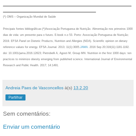
_______________________________________________
__________________________________
(*) OMS – Organização Mundial de Saúde
Principais fontes bibliográficas:(*)Associação Portuguesa de Nutrição. Alimentação nos primeiros 1000
dias de vida: um presente para o futuro. E-book n.o 53. Porto: Associação Portuguesa de Nutrição;
2019. EFSA Panel on Dietetic Products, Nutrition and Allergies (NDA). Scientific opinion on dietary
reference values for energy. EFSA Journal. 2013; 11(1):3005.
JAMA.
2016 Sep 20;316(11):1181-1192.
doi: 10.1001/jama.2016.12623; Pietrobelli A, Agosti M, Group MN. Nutrition in the first 1000 days: ten
practices to minimize obesity emerging from published science. International Journal of Environmental
Research and Public Health. 2017; 14:1491.
Andreia Paes de Vasconcellos
à(s)
13.2.20
Partilhar
Sem comentários:
Enviar um comentário