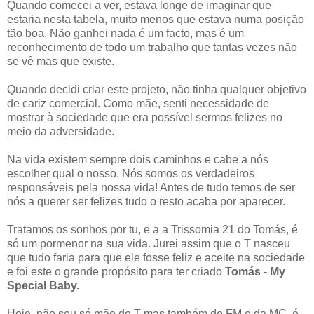
Quando comecei a ver, estava longe de imaginar que
estaria nesta tabela, muito menos que estava numa posição
tão boa. Não ganhei nada é um facto, mas é um
reconhecimento de todo um trabalho que tantas vezes não
se vê mas que existe.
Quando decidi criar este projeto, não tinha qualquer objetivo
de cariz comercial. Como mãe, senti necessidade de
mostrar à sociedade que era possível sermos felizes no
meio da adversidade.
Na vida existem sempre dois caminhos e cabe a nós
escolher qual o nosso. Nós somos os verdadeiros
responsáveis pela nossa vida! Antes de tudo temos de ser
nós a querer ser felizes tudo o resto acaba por aparecer.
Tratamos os sonhos por tu, e a a Trissomia 21 do Tomás, é
só um pormenor na sua vida. Jurei assim que o T nasceu
que tudo faria para que ele fosse feliz e aceite na sociedade
e foi este o grande propósito para ter criado
Tomás - My
Special Baby.
Hoje, não sou só mãe do T mas também do FM e da MC, é