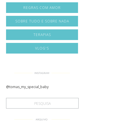
REGRAS COM AMOR
SOBRE TUDO E SOBRE NADA
TERAPIAS
VLOG'S
@tomas_my_special_baby