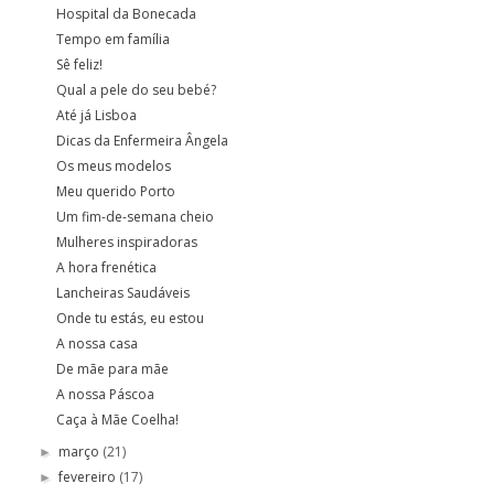
Hospital da Bonecada
Tempo em família
Sê feliz!
Qual a pele do seu bebé?
Até já Lisboa
Dicas da Enfermeira Ângela
Os meus modelos
Meu querido Porto
Um fim-de-semana cheio
Mulheres inspiradoras
A hora frenética
Lancheiras Saudáveis
Onde tu estás, eu estou
A nossa casa
De mãe para mãe
A nossa Páscoa
Caça à Mãe Coelha!
março
(21)
►
fevereiro
(17)
►