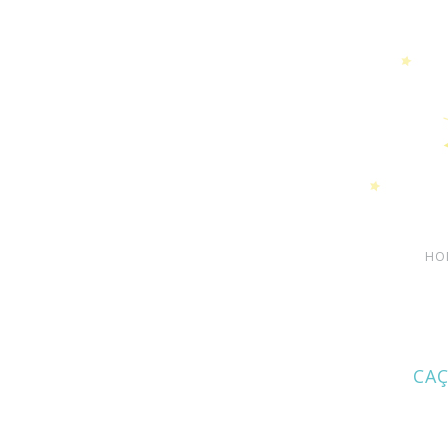
HO
CAÇ