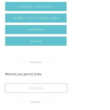
REGRAS COM AMOR
SOBRE TUDO E SOBRE NADA
TERAPIAS
VLOG'S
@tomas_my_special_baby