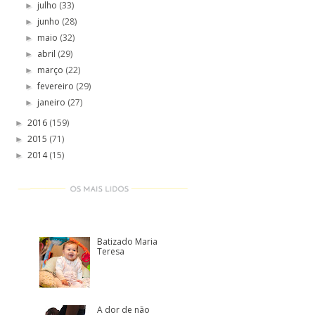
julho
(33)
►
junho
(28)
►
maio
(32)
►
abril
(29)
►
março
(22)
►
fevereiro
(29)
►
janeiro
(27)
►
2016
(159)
►
2015
(71)
►
2014
(15)
►
Batizado Maria
Teresa
A dor de não