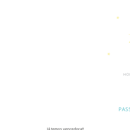
HO
PAS
Já temos vencedora!!