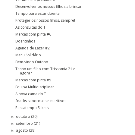
Desenvolver os nossos filhos a brincar
Tempo para estar doente
Proteger os nossos filhos, sempre!
As consultas do T
Marcas com pinta #6
Doentinhos
Agenda de Lazer #2
Menu Solidário
Bem-vindo Outono
Tenho um filho com Trissomia 21 e
agora?
Marcas com pinta #5
Equipa Multidisciplinar
A nova cama do T
Snacks saborosos e nutritivos
Passatempo Stikets
outubro
(20)
►
setembro
(21)
►
agosto
(28)
►