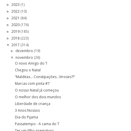
2023
(1)
►
2022
(10)
►
2021
(84)
►
2020
(176)
►
2019
(185)
►
2018
(223)
►
2017
(314)
▼
dezembro
(19)
►
novembro
(26)
▼
O novo Amigo do T
Chegou o Natal
“Malditas… Constipações…Viroses?!”
Marcas com pinta #7
O nosso Natal já começou
O melhor dos dois mundos
Liberdade de criança
3 Anos Nossos
Dia do Pijama
Passatempo - A cama do T
Ter um filho prematuro