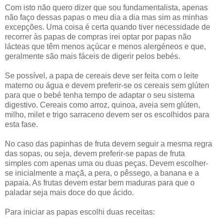
Com isto não quero dizer que sou fundamentalista, apenas
não faço dessas papas o meu dia a dia mas sim as minhas
excepções. Uma coisa é certa quando tiver necessidade de
recorrer às papas de compras irei optar por papas não
lácteas que têm menos açúcar e menos alergéneos e que,
geralmente são mais fáceis de digerir pelos bebés.
Se possível, a papa de cereais deve ser feita com o leite
materno ou água e devem preferir-se os cereais sem glúten
para que o bebé tenha tempo de adaptar o seu sistema
digestivo. Cereais como arroz, quinoa, aveia sem glúten,
milho, milet e trigo sarraceno devem ser os escolhidos para
esta fase.
No caso das papinhas de fruta devem seguir a mesma regra
das sopas, ou seja, devem preferir-se papas de fruta
simples com apenas uma ou duas peças. Devem escolher-
se inicialmente a maçã, a pera, o pêssego, a banana e a
papaia. As frutas devem estar bem maduras para que o
paladar seja mais doce do que ácido.
Para iniciar as papas escolhi duas receitas: