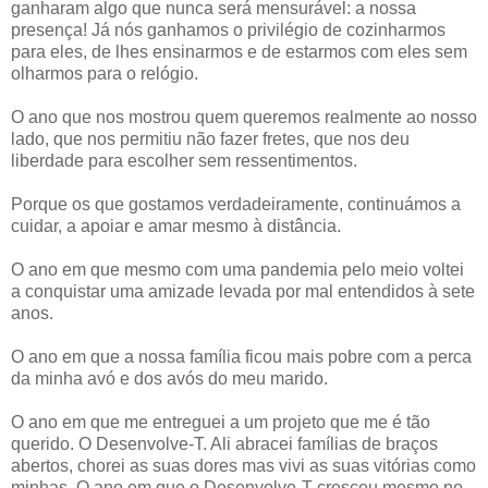
ganharam algo que nunca será mensurável: a nossa
presença! Já nós ganhamos o privilégio de cozinharmos
para eles, de lhes ensinarmos e de estarmos com eles sem
olharmos para o relógio.
O ano que nos mostrou quem queremos realmente ao nosso
lado, que nos permitiu não fazer fretes, que nos deu
liberdade para escolher sem ressentimentos.
Porque os que gostamos verdadeiramente, continuámos a
cuidar, a apoiar e amar mesmo à distância.
O ano em que mesmo com uma pandemia pelo meio voltei
a conquistar uma amizade levada por mal entendidos à sete
anos.
O ano em que a nossa família ficou mais pobre com a perca
da minha avó e dos avós do meu marido.
O ano em que me entreguei a um projeto que me é tão
querido. O Desenvolve-T. Ali abracei famílias de braços
abertos, chorei as suas dores mas vivi as suas vitórias como
minhas. O ano em que o Desenvolve-T cresceu mesmo no