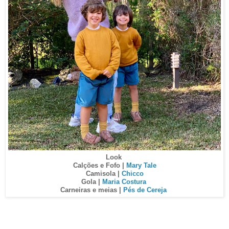
Look
Calções e Fofo |
Mary Tale
Camisola |
Chicco
Gola |
Maria Costura
Carneiras e meias |
Pés de Cereja