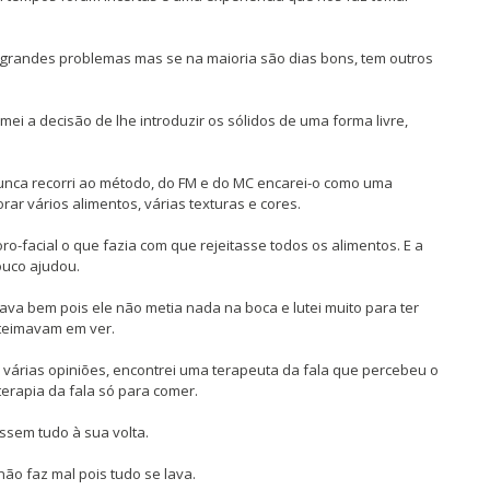
grandes problemas mas se na maioria são dias bons, tem outros
i a decisão de lhe introduzir os sólidos de uma forma livre,
unca recorri ao método, do FM e do MC encarei-o como uma
ar vários alimentos, várias texturas e cores.
ro-facial o que fazia com que rejeitasse todos os alimentos. E a
uco ajudou.
va bem pois ele não metia nada na boca e lutei muito para ter
 teimavam em ver.
 várias opiniões, encontrei uma terapeuta da fala que percebeu o
terapia da fala só para comer.
ssem tudo à sua volta.
não faz mal pois tudo se lava.