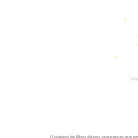
HO
O número de filhos dá-nos seguranças que em