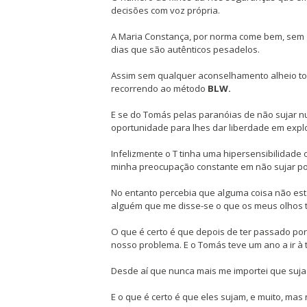
decisões com voz própria.
A Maria Constança, por norma come bem, sem 
dias que são autênticos pesadelos.
Assim sem qualquer aconselhamento alheio tome
recorrendo ao método
BLW.
E se do Tomás pelas paranóias de não sujar n
oportunidade para lhes dar liberdade em explor
Infelizmente o T tinha uma hipersensibilidade o
minha preocupação constante em não sujar po
No entanto percebia que alguma coisa não esta
alguém que me disse-se o que os meus olhos
O que é certo é que depois de ter passado por
nosso problema. E o Tomás teve um ano a ir à 
Desde aí que nunca mais me importei que suja
E o que é certo é que eles sujam, e muito, mas 