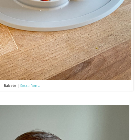
Babete |
Socca Roma