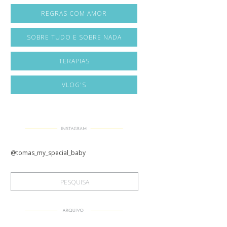
REGRAS COM AMOR
SOBRE TUDO E SOBRE NADA
TERAPIAS
VLOG'S
@tomas_my_special_baby