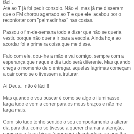
fácil.
Até ao T já foi pedir consolo. Não vi, mas já me disseram
que o FM chorou agarrado ao T e que ele acabou por o
reconfortar com "palmadinhas" nas costas.
Passou o fim-de-semana todo a dizer que não se queria
vestir, porque não queria ir para a escola. Ainda hoje ao
acordar foi a primeira coisa que me disse.
Falo com ele, dou-lhe a mão e vai comigo, sempre com a
esperança que naquele dia tudo será diferente. Mas quando
chega o momento de o entregar, aquelas lágrimas começam
a cair como se o tivessem a truturar.
Ai Deus... não é fácil!!
Mas quando o vou buscar é como se algo o iluminasse,
larga tudo e vem a correr para os meus braços e não me
larga mais.
Com isto tudo tenho sentido o seu comportamento a alterar
dia para dia, como se tivesse a querer chamar a atenção,
começou a fazer birras (enormes), desobedece ao que lhe