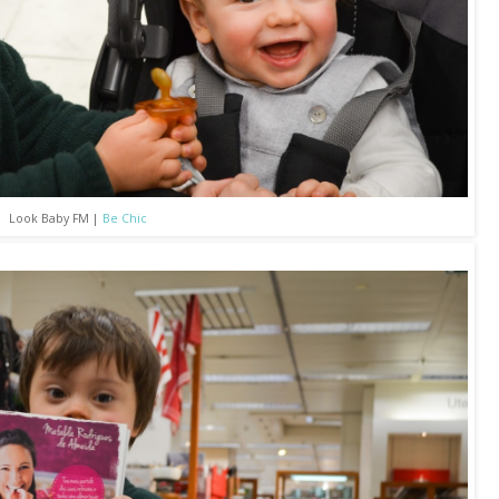
Look Baby FM |
Be Chic