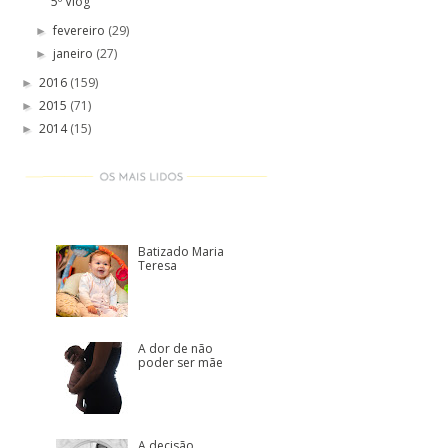
5º Vlog
fevereiro
(29)
►
janeiro
(27)
►
2016
(159)
►
2015
(71)
►
2014
(15)
►
Batizado Maria
Teresa
A dor de não
poder ser mãe
A decisão