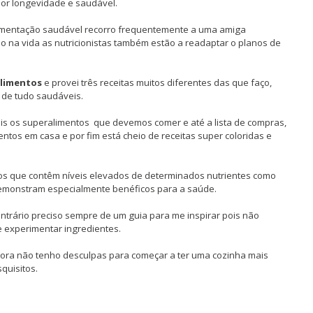
or longevidade e saudável.
alimentação saudável recorro frequentemente a uma amiga
do na vida as nutricionistas também estão a readaptar o planos de
limentos
e provei três receitas muitos diferentes das que faço,
 de tudo saudáveis.
uais os superalimentos que devemos comer e até a lista de compras,
ntos em casa e por fim está cheio de receitas super coloridas e
s que contêm níveis elevados de determinados nutrientes como
 demonstram especialmente benéficos para a saúde.
ntrário preciso sempre de um guia para me inspirar pois não
e experimentar ingredientes.
agora não tenho desculpas para começar a ter uma cozinha mais
quisitos.