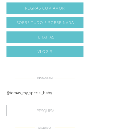
REGRAS COM AMOR
SOBRE TUDO E SOBRE NADA
TERAPIAS
VLOG'S
@tomas_my_special_baby