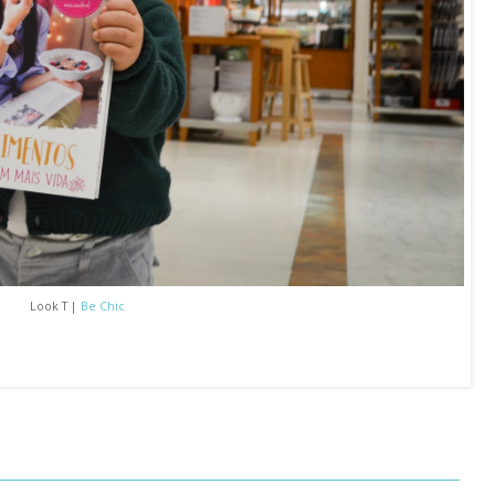
Look T |
Be Chic