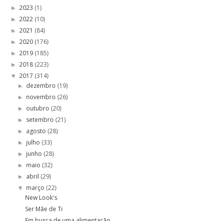
2023
(1)
►
2022
(10)
►
2021
(84)
►
2020
(176)
►
2019
(185)
►
2018
(223)
►
2017
(314)
▼
dezembro
(19)
►
novembro
(26)
►
outubro
(20)
►
setembro
(21)
►
agosto
(28)
►
julho
(33)
►
junho
(28)
►
maio
(32)
►
abril
(29)
►
março
(22)
▼
New Look's
Ser Mãe de Ti
Em busca de uma alimentação