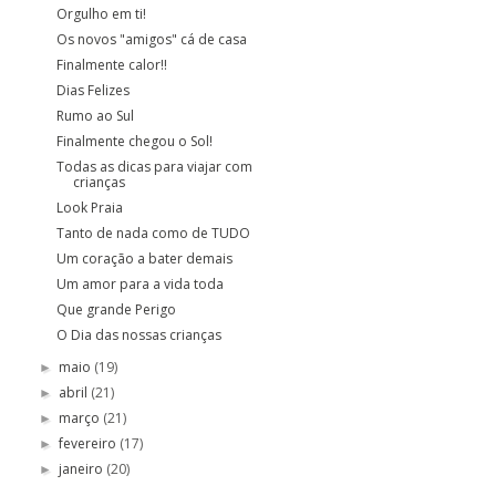
Orgulho em ti!
Os novos "amigos" cá de casa
Finalmente calor!!
Dias Felizes
Rumo ao Sul
Finalmente chegou o Sol!
Todas as dicas para viajar com
crianças
Look Praia
Tanto de nada como de TUDO
Um coração a bater demais
Um amor para a vida toda
Que grande Perigo
O Dia das nossas crianças
maio
(19)
►
abril
(21)
►
março
(21)
►
fevereiro
(17)
►
janeiro
(20)
►