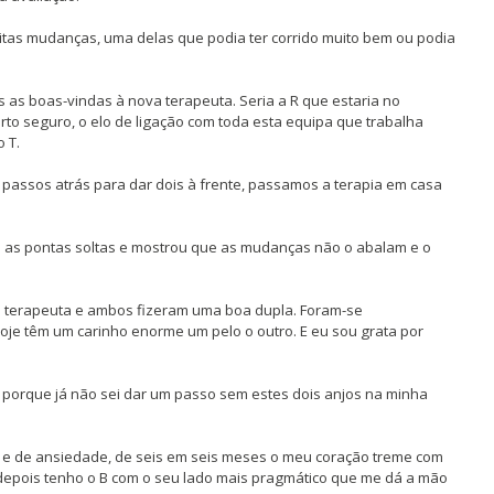
tas mudanças, uma delas que podia ter corrido muito bem ou podia
s boas-vindas à nova terapeuta. Seria a R que estaria no
to seguro, o elo de ligação com toda esta equipa que trabalha
 T.
passos atrás para dar dois à frente, passamos a terapia em casa
s as pontas soltas e mostrou que as mudanças não o abalam e o
a terapeuta e ambos fizeram uma boa dupla. Foram-se
oje têm um carinho enorme um pelo o outro. E eu sou grata por
, porque já não sei dar um passo sem estes dois anjos na minha
 e de ansiedade, de seis em seis meses o meu coração treme com
depois tenho o B com o seu lado mais pragmático que me dá a mão