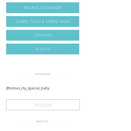
REGRAS COM AMOR
SOBRE TUDO E SOBRE NADA
TERAPIAS
VLOG'S
@tomas_my_special_baby