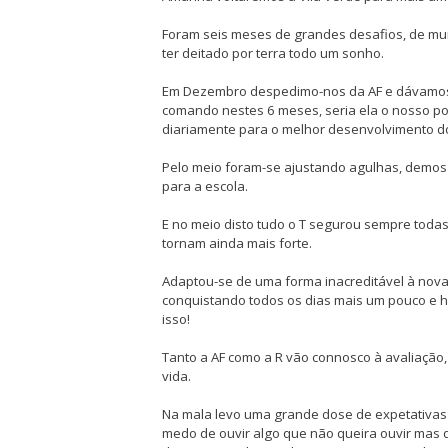
Foram seis meses de grandes desafios, de mui
ter deitado por terra todo um sonho.
Em Dezembro despedimo-nos da AF e dávamos a
comando nestes 6 meses, seria ela o nosso por
diariamente para o melhor desenvolvimento do
Pelo meio foram-se ajustando agulhas, demos 
para a escola.
E no meio disto tudo o T segurou sempre toda
tornam ainda mais forte.
Adaptou-se de uma forma inacreditável à nov
conquistando todos os dias mais um pouco e h
isso!
Tanto a AF como a R vão connosco à avaliação
vida.
Na mala levo uma grande dose de expetativas
medo de ouvir algo que não queira ouvir mas 