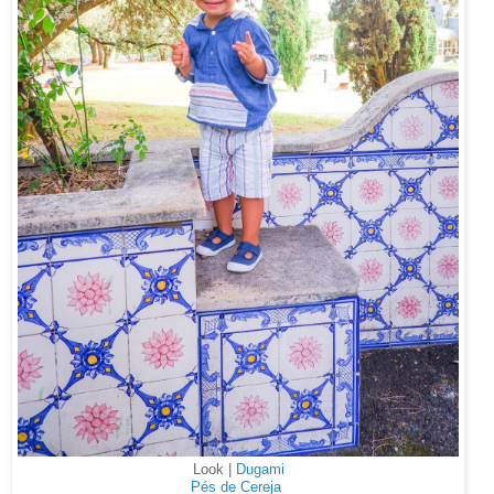
Look |
Dugami
Pés de Cereja