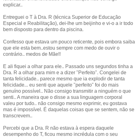
explicar..
Entreguei o T à Dra. R (técnica Superior de Educação
Especial e Reabilitação), dei-lhe um beijinho e vi-o a ir todo
bem disposto para dentro da piscina.
Confesso que estava um pouco reticente, pois embora saiba
que ele esta bem..estou sempre com medo de ouvir o
contrário.. medos de Mãe!!
E ali fiquei a olhar para ele.. Passado uns segundos tinha a
Dra. R a olhar para mim e a dizer "Perfeito". Congelei de
tanta felicidade.. parece mesmo que ia explodir de tanta
felicidade... eu senti que aquele "perfeito" foi do mais
genuíno possível.. Não consigo transmitir a ninguém o que
senti.. A maneira que o disse a sua linguagem corporal
valeu por tudo.. não consigo mesmo exprimir, eu gostava
mas é impossível. É daquelas coisas que se sentem, não se
transcrevem..
Percebi que a Dra. R não estava à espera daquele
desempenho do T, ficou mesmo incrédula com o seu