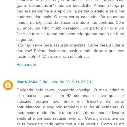
(para "desumanizar" mais um bocadinho. A minha força ja
nao era nenhuma e a epidural ja perdia o efeito e sem me
puderem dar mais. O meu corpo cansado não aguentou
mais e na explosão da placenta o utero nao contraiu. Com
21 anos, um filho muito desejado, um parto pior que um
filme de terror e tenho tanta vontade quanto medo de ir ao
segundo.
Isto nao serve para assustar gravidas. Serve para ajudar a
dar voz! Falem, façam se ouvir, e não deixem que vos
façam sofrer! Não à violência obstetrícia.
Responder
Maria João
6 de junho de 2019 às 23:20
Obrigada pelo texto, concordo consigo. O meu primeiro
filho nasceu quase com 42 semanas e teve que ser
induzido porque não entro em trabalho de parto
naturalmente, o segundo também o foi às 40 semanas. O
meu maior medo não foi o parto e as dores, mas foi levar a
epidural e por isso recusei levá-la. . Cada grávida tem os
seus receios e cada parto tem a sua história. Como se diz