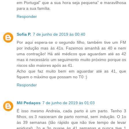
em Portugal” que a sua hora seja pequena” e maravilhosa
para a sua família.
Responder
Sofia P.
7 de junho de 2019 às 00:40
Por aqui espera-se o segundo filho, também tive um FM
por indução mas às 41s. Fazemos amanhã as 40 e nem
uma contração! Há até médicos que aguardam até as 42
mas é necessário um seguimento muito próximo porque os
riscos são maiores após as 41.
Acho que faz muito bem em aguardar até as 41, que
fiquem o máximo que possam no T0 :)
Responder
Mil Pedaços
7 de junho de 2019 às 01:03
É isso mesmo Andreia, cada parto é um parto. Tenho 3
filhos, os 3 nasceram de parto normal, sem indução. O 1o
às 39 semanas (tão rápido que não tive tempo de levar
epidural), 2o e 3o quase às 41 semanas e nunca tive 1