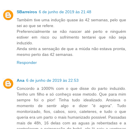
SBarreiros
6 de junho de 2019 às 21:48
Também tive uma indução quase às 42 semanas, pelo que
sei ao que se refere.
Preferencialmente se não nascer até perto e ninguém
estiver em risco ou sofrimento tentarei que não seja
induzido.
Ainda sinto a sensação de que a miúda não estava pronta,
mesmo perto das 42 semanas.
Responder
Ana
6 de junho de 2019 às 22:53
Concordo a 1000% com o que disse do parto induzido.
Tenho um filho e só conheço esse metodo. Que para mim
sempre foi o pior! Tinha tudo idealizado. Ansiava o
momento de sentir algo e dizer "é agora". Tudo
monitorizado, fios, cabos, soro, cateteres, e tudo o que
queria era um parto o mais humanizado possivel. Passadas
mais de 48h, 16 delas com as aguas ja rebentadas e a
controlarem a oxigenação do bebé, ele lá saiu a ventosas