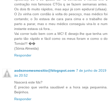
contração nos famosos CTGs q se fazem semanas antes.
Os dois tb muito rápidos, mas aqui já com epidural (ufaaa).
O 2o vinha com cordão à volta do pescoço, mas médico foi
cortando; o 3o estava de cara para cima e o trabalho de
parto a parar, mas o meu médico conseguiu vira-lo e num
instante estava cá fora...
Vai correr tudo bem com a MC! E desejo-lhe que tenha um
parto tão rápido e fácil como os meus foram e como o do
Tomás!!! ��
(Sónia Almeida)
Responder
asdeznomesmositio@blogspot.com
7 de junho de 2019
às 20:52
Nascerá este fds?
É preciso que venha saudável e a hora seja pequenina.
Beijinhos.
Responder