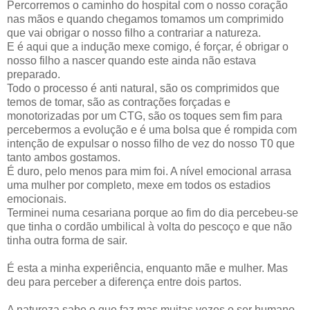
Percorremos o caminho do hospital com o nosso coração
nas mãos e quando chegamos tomamos um comprimido
que vai obrigar o nosso filho a contrariar a natureza.
E é aqui que a indução mexe comigo, é forçar, é obrigar o
nosso filho a nascer quando este ainda não estava
preparado.
Todo o processo é anti natural, são os comprimidos que
temos de tomar, são as contrações forçadas e
monotorizadas por um CTG, são os toques sem fim para
percebermos a evolução e é uma bolsa que é rompida com
intenção de expulsar o nosso filho de vez do nosso T0 que
tanto ambos gostamos.
É duro, pelo menos para mim foi. A nível emocional arrasa
uma mulher por completo, mexe em todos os estadios
emocionais.
Terminei numa cesariana porque ao fim do dia percebeu-se
que tinha o cordão umbilical à volta do pescoço e que não
tinha outra forma de sair.
É esta a minha experiência, enquanto mãe e mulher. Mas
deu para perceber a diferença entre dois partos.
A natureza sabe o que faz mas muitas vezes o ser humano