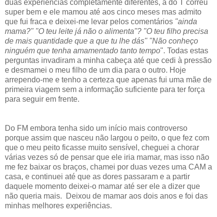
duas experiências completamente diferentes, a do T correu
super bem e ele mamou até aos cinco meses mas admito
que fui fraca e deixei-me levar pelos comentários
"ainda
mama?" "O teu leite já não o alimenta"? "O teu filho precisa
de mais quantidade que a que tu lhe dás" "Não conheço
ninguém que tenha amamentado tanto tempo
". Todas estas
perguntas invadiram a minha cabeça até que cedi à pressão
e desmamei o meu filho de um dia para o outro. Hoje
arrependo-me e tenho a certeza que apenas fui uma mãe de
primeira viagem sem a informação suficiente para ter força
para seguir em frente.
Do FM embora tenha sido um início mais controverso
porque assim que nasceu não largou o peito, o que fez com
que o meu peito ficasse muito sensível, cheguei a chorar
várias vezes só de pensar que ele iria mamar, mas isso não
me fez baixar os braços, chamei por duas vezes uma CAM a
casa, e continuei até que as dores passaram e a partir
daquele momento deixei-o mamar até ser ele a dizer que
não queria mais. Deixou de mamar aos dois anos e foi das
minhas melhores experiências.