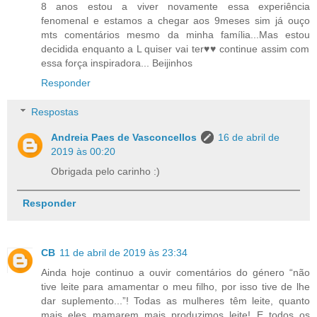
8 anos estou a viver novamente essa experiência
fenomenal e estamos a chegar aos 9meses sim já ouço
mts comentários mesmo da minha família...Mas estou
decidida enquanto a L quiser vai ter♥️♥️ continue assim com
essa força inspiradora... Beijinhos
Responder
Respostas
Andreia Paes de Vasconcellos
16 de abril de
2019 às 00:20
Obrigada pelo carinho :)
Responder
CB
11 de abril de 2019 às 23:34
Ainda hoje continuo a ouvir comentários do género “não
tive leite para amamentar o meu filho, por isso tive de lhe
dar suplemento...”! Todas as mulheres têm leite, quanto
mais eles mamarem mais produzimos leite! E todos os