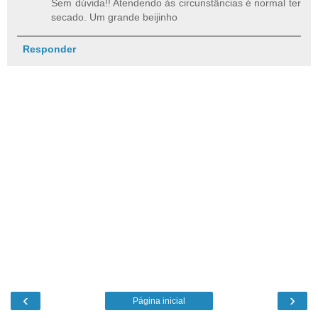
Sem dúvida!! Atendendo às circunstâncias é normal ter
secado. Um grande beijinho
Responder
‹
›
Página inicial