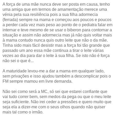
A força de uma mãe nunca deve ser posta em causa, tenho
uma amiga que em termos de amamentação merece uma
vénia pela sua resiliência pois a sua filha adormecia
(ferrada) sempre na mama e começou aos poucos e poucos
a perder cada vez mais peso ao ponto de o pediatra falar em
internar e teve mesmo de se usar o biberon para contornar a
situação e assim não adormecia mas já não quis voltar mais
à mama contudo nunca quis outro leite que não o da mãe.
Tinha sido mais fácil desistir mas a força foi tão grande que
passado um ano essa mãe continua a tirar o leite várias
vezes ao dia para dar o leite à sua filha. Se isto não é força
não sei o que é...
A maturidade levou-me a dar a mama em qualquer lado,
sem privações e isso ajudou também a descomplicar pois o
FM sempre mamou em livre demanda.
Não sei como será a MC, só sei que estarei confiante que
vai tudo correr bem, sem medos da pega ou que o meu leite
seja suficiente. Não irei ceder a pressões e quero muito que
seja ela a dizer-me com o seus olhos quando não quiser
mais tal como o irmão.