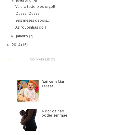
fevereiro
(4)
▼
Valerá todo o esforço!!
Quase..Quase..
Seis meses depois...
As roupinhas do T
janeiro
(7)
►
2014
(15)
►
Batizado Maria
Teresa
A dor de não
poder ser mãe