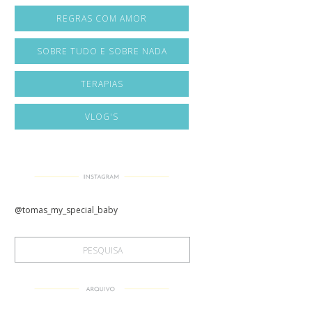
REGRAS COM AMOR
SOBRE TUDO E SOBRE NADA
TERAPIAS
VLOG'S
@tomas_my_special_baby